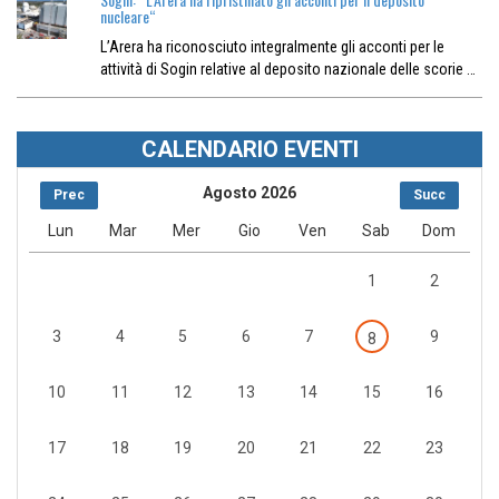
nucleare“
L’Arera ha riconosciuto integralmente gli acconti per le
attività di Sogin relative al deposito nazionale delle scorie …
CALENDARIO EVENTI
Agosto 2026
Prec
Succ
Lun
Mar
Mer
Gio
Ven
Sab
Dom
1
2
3
4
5
6
7
9
8
10
11
12
13
14
15
16
17
18
19
20
21
22
23