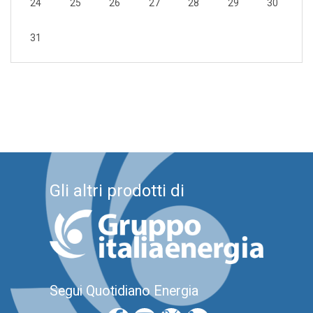
24
25
26
27
28
29
30
31
Gli altri prodotti di
Segui Quotidiano Energia