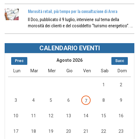
Morosità retail, più tempo per la consultazione di Arera
Il Dco, pubblicato il 9 luglio, interviene sul tema della
morosità dei clienti e del cosiddetto “turismo energetico”. …
CALENDARIO EVENTI
Agosto 2026
Prec
Succ
Lun
Mar
Mer
Gio
Ven
Sab
Dom
1
2
3
4
5
6
8
9
7
10
11
12
13
14
15
16
17
18
19
20
21
22
23