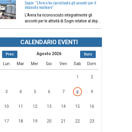
Sogin: “L’Arera ha ripristinato gli acconti per il
deposito nucleare“
L’Arera ha riconosciuto integralmente gli
acconti per le attività di Sogin relative al dep…
CALENDARIO EVENTI
Agosto 2026
Prec
Succ
Lun
Mar
Mer
Gio
Ven
Sab
Dom
1
2
3
4
5
6
7
9
8
10
11
12
13
14
15
16
17
18
19
20
21
22
23