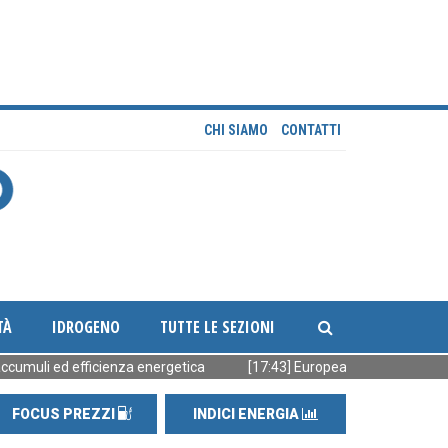
CHI SIAMO
CONTATTI
TÀ
IDROGENO
TUTTE LE SEZIONI
 ed efficienza energetica
[17:43] European Energy vende 90 MW FV
FOCUS PREZZI
INDICI ENERGIA