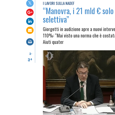
I LAVORI SULLA NADEF
“Manovra, i 21 mld € solo
selettiva”
Giorgetti in audizione apre a nuovi interve
110%: “Mai visto una norma che è costata c
Aiuti quater
a-
a+