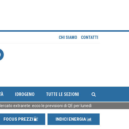
CHI SIAMO
CONTATTI
TÀ
IDROGENO
TUTTE LE SEZIONI
xtrarete: ecco le previsioni di QE per lunedì
[08:41] La giornata po
FOCUS PREZZI
INDICI ENERGIA