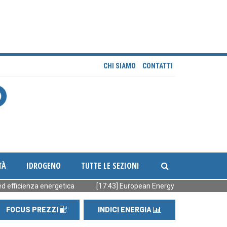
CHI SIAMO
CONTATTI
TÀ
IDROGENO
TUTTE LE SEZIONI
ienza energetica
[17:43] European Energy vende 90 MW FV ready-to
FOCUS PREZZI
INDICI ENERGIA