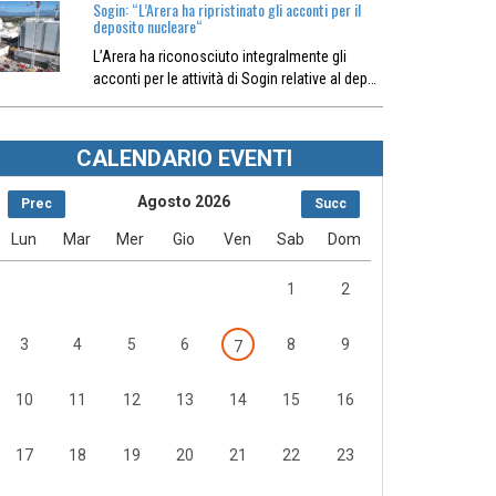
Sogin: “L’Arera ha ripristinato gli acconti per il
deposito nucleare“
L’Arera ha riconosciuto integralmente gli
acconti per le attività di Sogin relative al dep…
CALENDARIO EVENTI
Agosto 2026
Prec
Succ
Lun
Mar
Mer
Gio
Ven
Sab
Dom
1
2
3
4
5
6
8
9
7
10
11
12
13
14
15
16
17
18
19
20
21
22
23