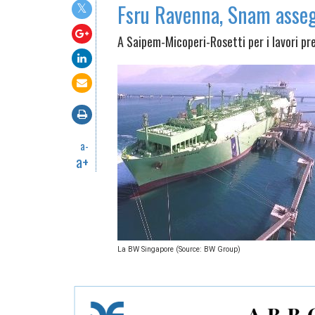
Fsru Ravenna, Snam asseg
A Saipem-Micoperi-Rosetti per i lavori pr
a-
a+
La BW Singapore (Source: BW Group)