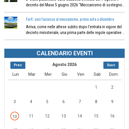
decreto del Mase 5 giugno 2026 "Meccanismo di sostegno…
FerX: così l'accesso al meccanismo, prima asta a dicembre
Arriva, come nelle attese subito dopo l'entrata in vigore del
decreto ministeriale, una prima parte delle regole operative …
CALENDARIO EVENTI
Agosto 2026
Prec
Succ
Lun
Mar
Mer
Gio
Ven
Sab
Dom
1
2
3
4
5
6
7
8
9
11
12
13
14
15
16
10