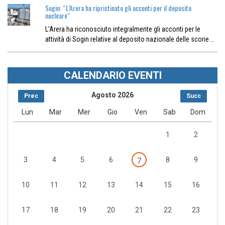
Sogin: “L’Arera ha ripristinato gli acconti per il deposito
nucleare“
L’Arera ha riconosciuto integralmente gli acconti per le
attività di Sogin relative al deposito nazionale delle scorie …
CALENDARIO EVENTI
Agosto 2026
Prec
Succ
Lun
Mar
Mer
Gio
Ven
Sab
Dom
1
2
3
4
5
6
8
9
7
10
11
12
13
14
15
16
17
18
19
20
21
22
23