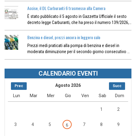
Accise, il DL Carburanti 6 trasmesso alla Camera
È stato pubblicato il 5 agosto in Gazzetta Ufficiale il sesto
decreto legge Carburanti, che ha preso il numero 139/2026,…
Benzina e diesel, prezzi ancora in leggero calo
Prezzi medi praticati alla pompa di benzina e diesel in
moderata diminuzione per il secondo giorno consecutivo …
CALENDARIO EVENTI
Agosto 2026
Prec
Succ
Lun
Mar
Mer
Gio
Ven
Sab
Dom
1
2
3
4
5
7
8
9
6