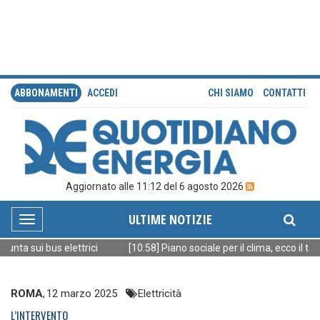
ABBONAMENTI
ACCEDI
CHI SIAMO
CONTATTI
Aggiornato alle 11:12 del 6 agosto 2026
ULTIME NOTIZIE
Toggle
navigation
punta sui bus elettrici
[10:58] Piano sociale per il clima, ecco il test
ROMA
,
12 marzo 2025
Elettricità
L’INTERVENTO