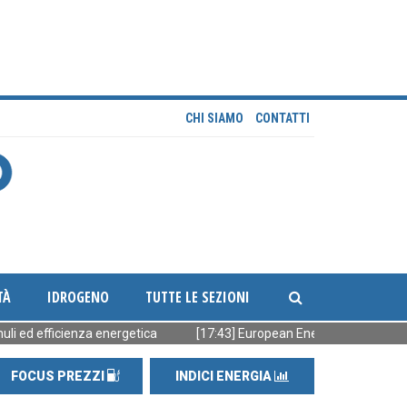
CHI SIAMO
CONTATTI
TÀ
IDROGENO
TUTTE LE SEZIONI
fficienza energetica
[17:43] European Energy vende 90 MW FV read
FOCUS PREZZI
INDICI ENERGIA