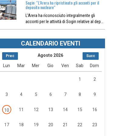
Sogin: “L’Arera ha ripristinato gli acconti per il
deposito nucleare“
L’Arera ha riconosciuto integralmente gli
acconti per le attività di Sogin relative al dep…
CALENDARIO EVENTI
Agosto 2026
Prec
Succ
Lun
Mar
Mer
Gio
Ven
Sab
Dom
1
2
3
4
5
6
7
8
9
11
12
13
14
15
16
10
17
18
19
20
21
22
23