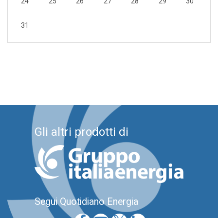
24
25
26
27
28
29
30
31
Gli altri prodotti di
Segui Quotidiano Energia