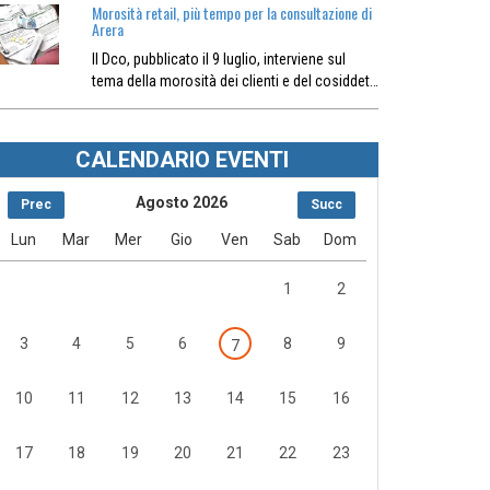
Morosità retail, più tempo per la consultazione di
Arera
Il Dco, pubblicato il 9 luglio, interviene sul
tema della morosità dei clienti e del cosiddet…
CALENDARIO EVENTI
Agosto 2026
Prec
Succ
Lun
Mar
Mer
Gio
Ven
Sab
Dom
1
2
3
4
5
6
8
9
7
10
11
12
13
14
15
16
17
18
19
20
21
22
23