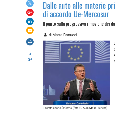
Dalle auto alle materie pr
di accordo Ue-Mercosur
Il punto sulla progressiva rimozione dei d
di
Marta Bonucci
a-
a+
Il commissario Šefčovič (foto EC Audiovisual Service)