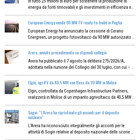
In tutto 25 milioni di euro per sostenere la produzione di
energia da fonti rinnovabili e gli investimenti in efficienza e…
European Energy vende 90 MW FV ready-to-build in Puglia
European Energy ha annunciato la cessione di Cerano
Energreen, un progetto fotovoltaico da 90 MW autorizzato …
Arera, avviato procedimento su stipendi collegio
Arera ha pubblicato il 7 agosto la delibera 275/2026/A,
adottata nella riunione del Collegio del 30 luglio, con cui – …
Elgin, agriFV da 40,5 MW con Bess da 20 MW in Molise
Elgin, controllata da Copenhagen Infrastructure Partners,
realizzerà in Molise di un impianto agrivoltaico da 40,5 MW …
Sogin: “L’Arera ha ripristinato gli acconti per il deposito
nucleare“
L’Arera ha riconosciuto integralmente gli acconti per le
attività di Sogin relative al deposito nazionale delle scorie …