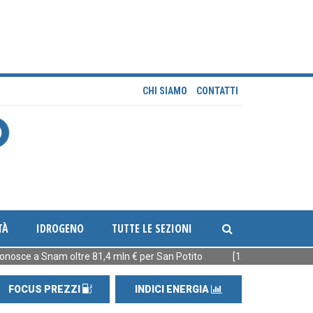
CHI SIAMO
CONTATTI
TÀ
IDROGENO
TUTTE LE SEZIONI
 a Snam oltre 81,4 mln € per San Potito
[12:03] Servizio idrico Abr
FOCUS PREZZI
INDICI ENERGIA