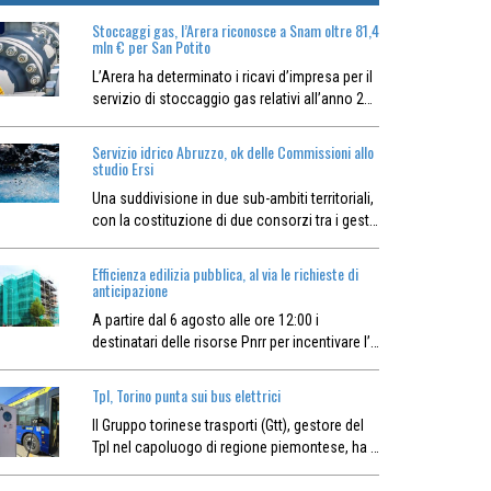
Stoccaggi gas, l’Arera riconosce a Snam oltre 81,4
mln € per San Potito
L’Arera ha determinato i ricavi d’impresa per il
servizio di stoccaggio gas relativi all’anno 2…
Servizio idrico Abruzzo, ok delle Commissioni allo
studio Ersi
Una suddivisione in due sub-ambiti territoriali,
con la costituzione di due consorzi tra i gest…
Efficienza edilizia pubblica, al via le richieste di
anticipazione
A partire dal 6 agosto alle ore 12:00 i
destinatari delle risorse Pnrr per incentivare l’…
Tpl, Torino punta sui bus elettrici
Il Gruppo torinese trasporti (Gtt), gestore del
Tpl nel capoluogo di regione piemontese, ha …