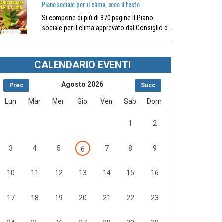
Piano sociale per il clima, ecco il testo
Si compone di più di 370 pagine il Piano
sociale per il clima approvato dal Consiglio d…
CALENDARIO EVENTI
Agosto 2026
Prec
Succ
Lun
Mar
Mer
Gio
Ven
Sab
Dom
1
2
3
4
5
7
8
9
6
10
11
12
13
14
15
16
17
18
19
20
21
22
23