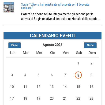
Sogin: “L’Arera ha ripristinato gli acconti per il deposito
nucleare“
L’Arera ha riconosciuto integralmente gli acconti per le
attività di Sogin relative al deposito nazionale delle scorie …
CALENDARIO EVENTI
Agosto 2026
Prec
Succ
Lun
Mar
Mer
Gio
Ven
Sab
Dom
1
2
3
4
5
6
7
9
8
10
11
12
13
14
15
16
17
18
19
20
21
22
23