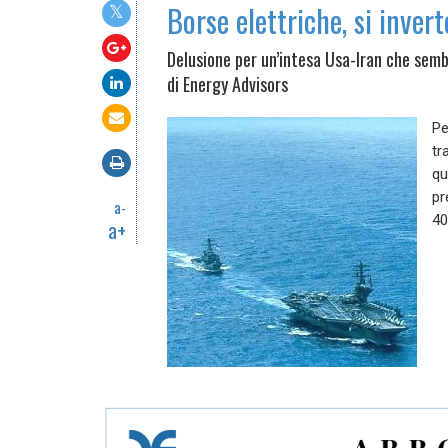
Borse elettriche, si invert
Delusione per un’intesa Usa-Iran che semb
di Energy Advisors
Pe
tr
qu
pr
a-
4
a+