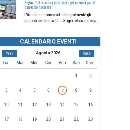
Sogin: “L’Arera ha ripristinato gli acconti per il
deposito nucleare“
L’Arera ha riconosciuto integralmente gli
acconti per le attività di Sogin relative al dep…
CALENDARIO EVENTI
Agosto 2026
Prec
Succ
Lun
Mar
Mer
Gio
Ven
Sab
Dom
1
2
3
4
5
6
8
9
7
10
11
12
13
14
15
16
17
18
19
20
21
22
23