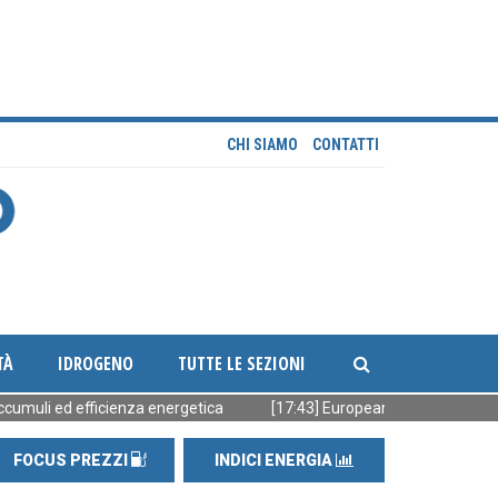
CHI SIAMO
CONTATTI
TÀ
IDROGENO
TUTTE LE SEZIONI
ed efficienza energetica
[17:43] European Energy vende 90 MW FV 
FOCUS PREZZI
INDICI ENERGIA