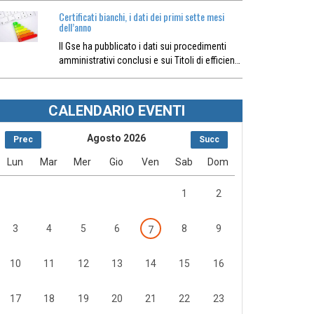
Certificati bianchi, i dati dei primi sette mesi
dell’anno
Il Gse ha pubblicato i dati sui procedimenti
amministrativi conclusi e sui Titoli di efficien…
CALENDARIO EVENTI
Agosto 2026
Prec
Succ
Lun
Mar
Mer
Gio
Ven
Sab
Dom
1
2
3
4
5
6
8
9
7
10
11
12
13
14
15
16
17
18
19
20
21
22
23