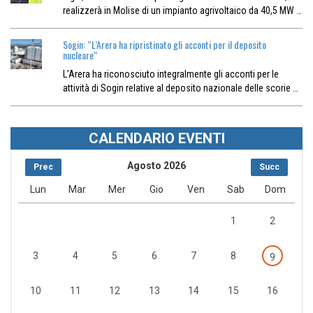
realizzerà in Molise di un impianto agrivoltaico da 40,5 MW …
Sogin: “L’Arera ha ripristinato gli acconti per il deposito
nucleare“
L’Arera ha riconosciuto integralmente gli acconti per le
attività di Sogin relative al deposito nazionale delle scorie …
CALENDARIO EVENTI
Agosto 2026
Prec
Succ
Lun
Mar
Mer
Gio
Ven
Sab
Dom
1
2
3
4
5
6
7
8
9
10
11
12
13
14
15
16