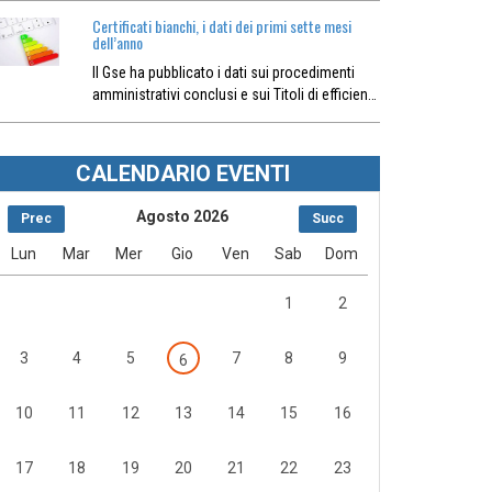
Certificati bianchi, i dati dei primi sette mesi
dell’anno
Il Gse ha pubblicato i dati sui procedimenti
amministrativi conclusi e sui Titoli di efficien…
CALENDARIO EVENTI
Agosto 2026
Prec
Succ
Lun
Mar
Mer
Gio
Ven
Sab
Dom
1
2
3
4
5
7
8
9
6
10
11
12
13
14
15
16
17
18
19
20
21
22
23