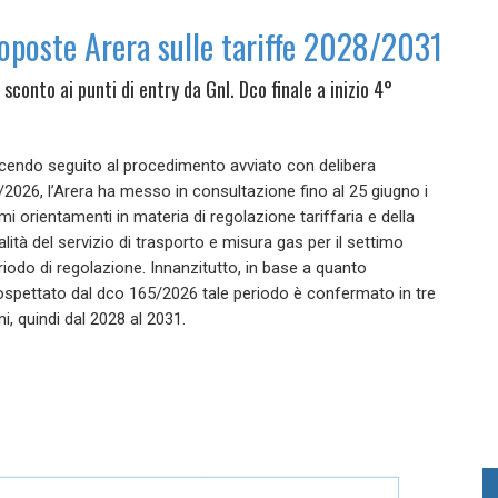
roposte Arera sulle tariffe 2028/2031
 sconto ai punti di entry da Gnl. Dco finale a inizio 4°
cendo seguito al procedimento avviato con delibera
/2026, l’Arera ha messo in consultazione fino al 25 giugno i
imi orientamenti in materia di regolazione tariffaria e della
alità del servizio di trasporto e misura gas per il settimo
riodo di regolazione. Innanzitutto, in base a quanto
ospettato dal dco 165/2026 tale periodo è confermato in tre
ni, quindi dal 2028 al 2031.