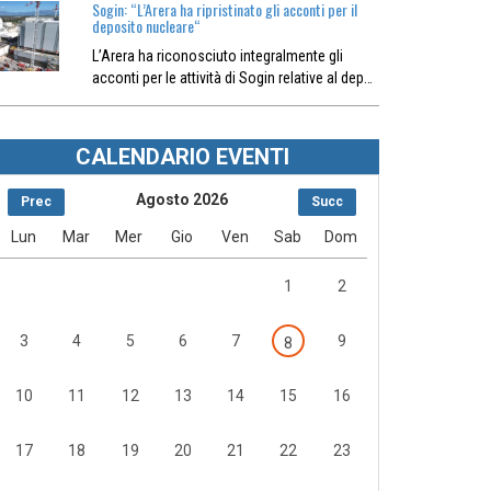
Sogin: “L’Arera ha ripristinato gli acconti per il
deposito nucleare“
L’Arera ha riconosciuto integralmente gli
acconti per le attività di Sogin relative al dep…
CALENDARIO EVENTI
Agosto 2026
Prec
Succ
Lun
Mar
Mer
Gio
Ven
Sab
Dom
1
2
3
4
5
6
7
9
8
10
11
12
13
14
15
16
17
18
19
20
21
22
23