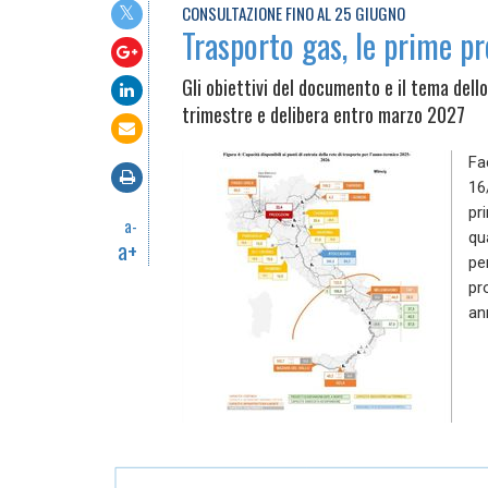
CONSULTAZIONE FINO AL 25 GIUGNO
Trasporto gas, le prime p
Gli obiettivi del documento e il tema dello
trimestre e delibera entro marzo 2027
Fa
16
pr
a-
qu
a+
pe
pr
an