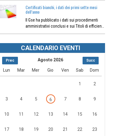
Certificati bianchi, i dati dei primi sette mesi
dell’anno
Il Gse ha pubblicato i dati sui procedimenti
amministrativi conclusi e sui Titoli di efficien…
CALENDARIO EVENTI
Agosto 2026
Prec
Succ
Lun
Mar
Mer
Gio
Ven
Sab
Dom
1
2
3
4
5
7
8
9
6
10
11
12
13
14
15
16
17
18
19
20
21
22
23