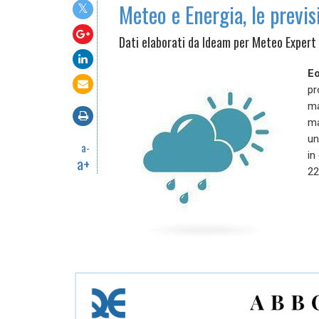
Meteo e Energia, le previs
Dati elaborati da Ideam per Meteo Expert
Eo
pr
ma
ma
un
a-
in
a+
22