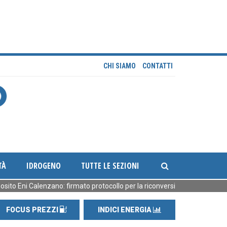
CHI SIAMO
CONTATTI
TÀ
IDROGENO
TUTTE LE SEZIONI
i Calenzano: firmato protocollo per la riconversione
[16:36] Piano 
FOCUS PREZZI
INDICI ENERGIA