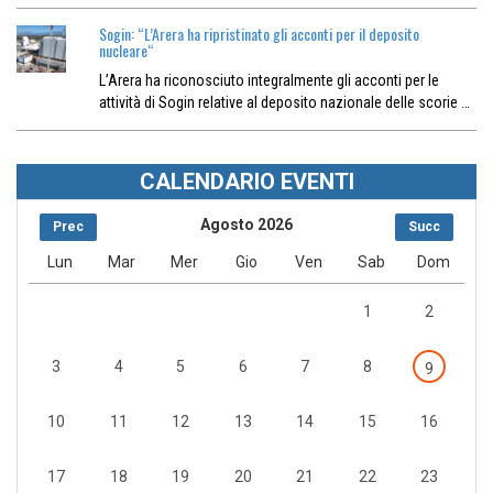
Sogin: “L’Arera ha ripristinato gli acconti per il deposito
nucleare“
L’Arera ha riconosciuto integralmente gli acconti per le
attività di Sogin relative al deposito nazionale delle scorie …
CALENDARIO EVENTI
Agosto 2026
Prec
Succ
Lun
Mar
Mer
Gio
Ven
Sab
Dom
1
2
3
4
5
6
7
8
9
10
11
12
13
14
15
16
17
18
19
20
21
22
23