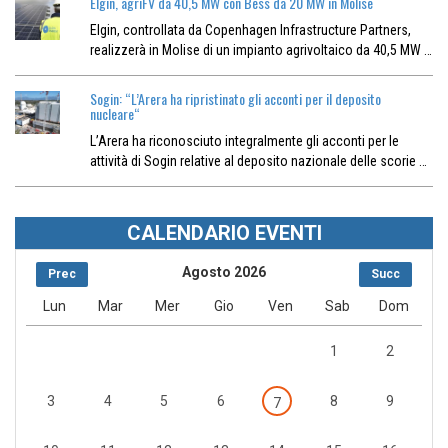
Elgin, agriFV da 40,5 MW con Bess da 20 MW in Molise
Elgin, controllata da Copenhagen Infrastructure Partners,
realizzerà in Molise di un impianto agrivoltaico da 40,5 MW …
Sogin: “L’Arera ha ripristinato gli acconti per il deposito
nucleare“
L’Arera ha riconosciuto integralmente gli acconti per le
attività di Sogin relative al deposito nazionale delle scorie …
CALENDARIO EVENTI
Agosto 2026
Prec
Succ
Lun
Mar
Mer
Gio
Ven
Sab
Dom
1
2
3
4
5
6
8
9
7