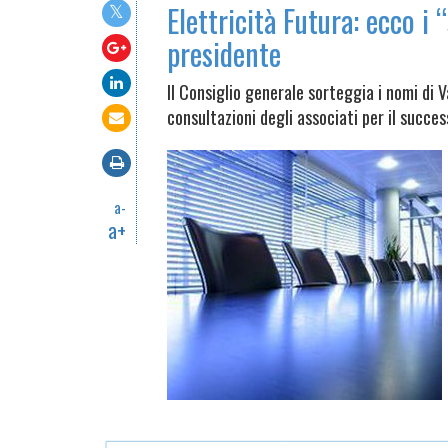
Elettricità Futura: ecco i “
presidente
Il Consiglio generale sorteggia i nomi di Va
consultazioni degli associati per il succe
a-
a+