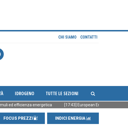
CHI SIAMO
CONTATTI
TÀ
IDROGENO
TUTTE LE SEZIONI
efficienza energetica
[17:43] European Energy vende 90 MW FV rea
FOCUS PREZZI
INDICI ENERGIA