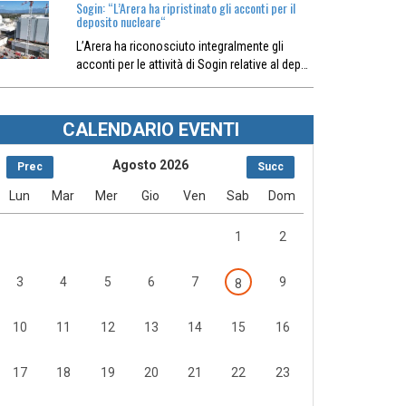
Sogin: “L’Arera ha ripristinato gli acconti per il
deposito nucleare“
L’Arera ha riconosciuto integralmente gli
acconti per le attività di Sogin relative al dep…
CALENDARIO EVENTI
Agosto 2026
Prec
Succ
Lun
Mar
Mer
Gio
Ven
Sab
Dom
1
2
3
4
5
6
7
9
8
10
11
12
13
14
15
16
17
18
19
20
21
22
23