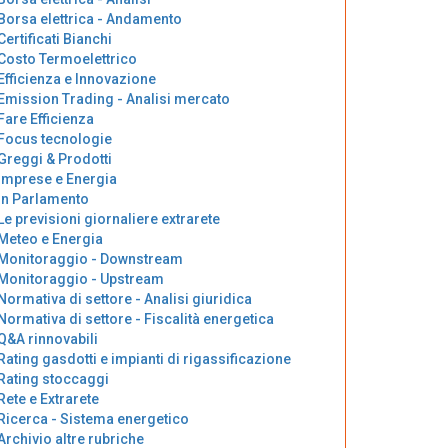
Borsa elettrica - Andamento
Certificati Bianchi
Costo Termoelettrico
Efficienza e Innovazione
Emission Trading - Analisi mercato
Fare Efficienza
Focus tecnologie
Greggi & Prodotti
Imprese e Energia
In Parlamento
Le previsioni giornaliere extrarete
Meteo e Energia
Monitoraggio - Downstream
Monitoraggio - Upstream
Normativa di settore - Analisi giuridica
Normativa di settore - Fiscalità energetica
Q&A rinnovabili
Rating gasdotti e impianti di rigassificazione
Rating stoccaggi
Rete e Extrarete
Ricerca - Sistema energetico
Archivio altre rubriche