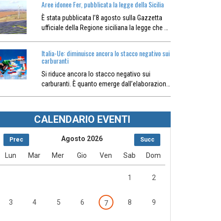
Aree idonee Fer, pubblicata la legge della Sicilia
È stata pubblicata l’8 agosto sulla Gazzetta
ufficiale della Regione siciliana la legge che …
Italia-Ue: diminuisce ancora lo stacco negativo sui
carburanti
Si riduce ancora lo stacco negativo sui
carburanti. È quanto emerge dall’elaborazion…
CALENDARIO EVENTI
Agosto 2026
Prec
Succ
Lun
Mar
Mer
Gio
Ven
Sab
Dom
1
2
3
4
5
6
8
9
7