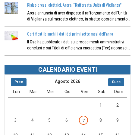
Rialzo prezzi elettrici, Arera: “Rafforzata Unità di Vigilanza”
Arera annuncia di aver disposto il rafforzamento dell'Unità
di Vigilanza sul mercato elettrico, in stretto coordinamento…
Certificati bianchi, i dati dei primi sette mesi dell’anno
Il Gse ha pubblicato i dati sui procedimenti amministrativi
conclusi e sui Titoli di efficienza energetica (Tee) riconosci…
CALENDARIO EVENTI
Agosto 2026
Prec
Succ
Lun
Mar
Mer
Gio
Ven
Sab
Dom
1
2
3
4
5
6
8
9
7