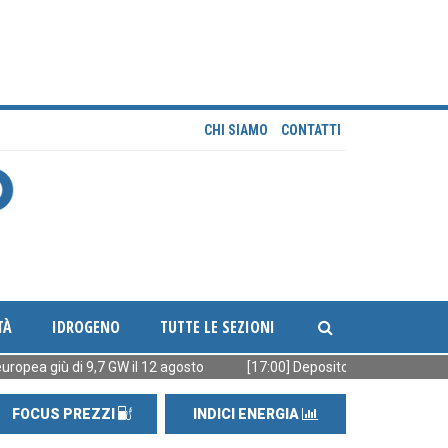
CHI SIAMO
CONTATTI
TÀ
IDROGENO
TUTTE LE SEZIONI
iù di 9,7 GW il 12 agosto
[17:00] Deposito Eni Calenzano: firmato p
FOCUS PREZZI
INDICI ENERGIA