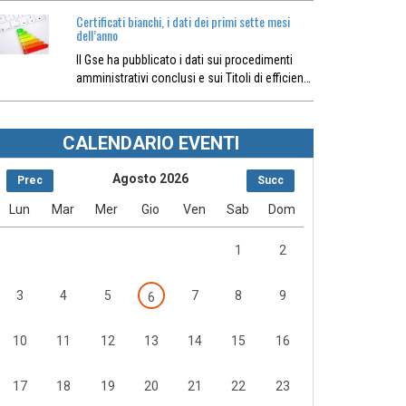
Certificati bianchi, i dati dei primi sette mesi
dell’anno
Il Gse ha pubblicato i dati sui procedimenti
amministrativi conclusi e sui Titoli di efficien…
CALENDARIO EVENTI
Agosto 2026
Prec
Succ
Lun
Mar
Mer
Gio
Ven
Sab
Dom
1
2
3
4
5
7
8
9
6
10
11
12
13
14
15
16
17
18
19
20
21
22
23