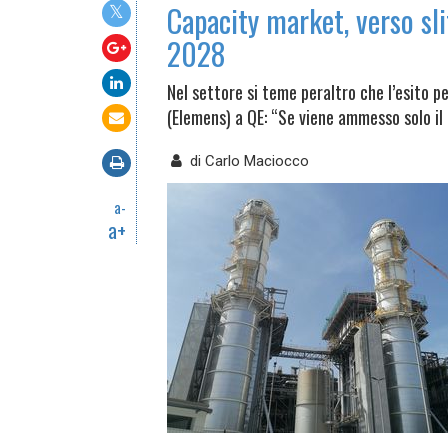
Capacity market, verso sli
2028
Nel settore si teme peraltro che l’esito 
(Elemens) a QE: “Se viene ammesso solo il
di
Carlo Maciocco
a-
a+