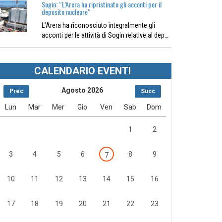
Sogin: “L’Arera ha ripristinato gli acconti per il
deposito nucleare“
L’Arera ha riconosciuto integralmente gli
acconti per le attività di Sogin relative al dep…
CALENDARIO EVENTI
Agosto 2026
Prec
Succ
Lun
Mar
Mer
Gio
Ven
Sab
Dom
1
2
3
4
5
6
8
9
7
10
11
12
13
14
15
16
17
18
19
20
21
22
23