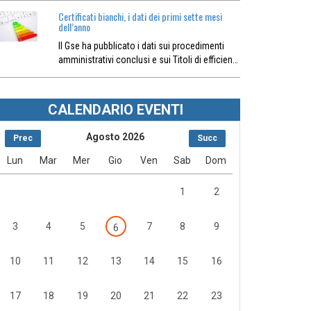
Certificati bianchi, i dati dei primi sette mesi
dell’anno
Il Gse ha pubblicato i dati sui procedimenti
amministrativi conclusi e sui Titoli di efficien…
CALENDARIO EVENTI
Agosto 2026
Prec
Succ
Lun
Mar
Mer
Gio
Ven
Sab
Dom
1
2
3
4
5
7
8
9
6
10
11
12
13
14
15
16
17
18
19
20
21
22
23